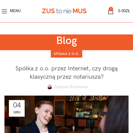
0
MENU
0.00
ZŁ
Blog
SPÓŁKA Z O.O.
Spółka z o.o. przez Internet, czy drogą
klasyczną przez notariusza?
Justyna Broniecka
04
GRU