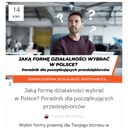
14
KWI
,
JEDNOOSOBOWA DZIAŁALNOŚĆ GOSPODARCZA
SPÓŁKA Z O.O.
Jaką formę działalności wybrać
w Polsce? Poradnik dla początkujących
przedsiębiorców
Justyna Broniecka
Wybór formy prawnej dla Twojego biznesu w