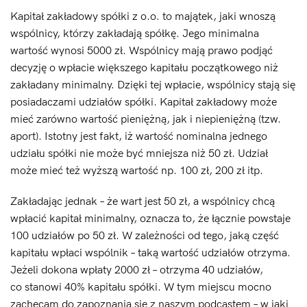
Kapitał zakładowy spółki z o.o. to majątek, jaki wnoszą
wspólnicy, którzy zakładają spółkę. Jego minimalna
wartość wynosi 5000 zł. Wspólnicy mają prawo podjąć
decyzję o wpłacie większego kapitału początkowego niż
zakładany minimalny. Dzięki tej wpłacie, wspólnicy stają się
posiadaczami udziałów spółki. Kapitał zakładowy może
mieć zarówno wartość pieniężną, jak i niepieniężną (tzw.
aport). Istotny jest fakt, iż wartość nominalna jednego
udziału spółki nie może być mniejsza niż 50 zł. Udział
może mieć też wyższą wartość np. 100 zł, 200 zł itp.
Zakładając jednak – że wart jest 50 zł, a wspólnicy chcą
wpłacić kapitał minimalny, oznacza to, że łącznie powstaje
100 udziałów po 50 zł. W zależności od tego, jaką część
kapitału wpłaci wspólnik – taką wartość udziałów otrzyma.
Jeżeli dokona wpłaty 2000 zł – otrzyma 40 udziałów,
co stanowi 40% kapitału spółki. W tym miejscu mocno
zachęcam do zapoznania się z naszym podcastem – w jaki