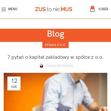
0
MENU
0.00
ZŁ
Blog
SPÓŁKA Z O.O.
7 pytań o kapitał zakładowy w spółce z o.o.
Justyna Broniecka
12
CZE