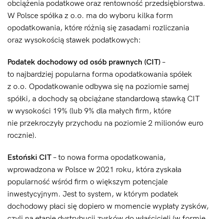
obciążenia podatkowe oraz rentowność przedsiębiorstwa.
W Polsce spółka z o.o. ma do wyboru kilka form
opodatkowania, które różnią się zasadami rozliczania
oraz wysokością stawek podatkowych:
Podatek dochodowy od osób prawnych (CIT)
–
to najbardziej popularna forma opodatkowania spółek
z o.o. Opodatkowanie odbywa się na poziomie samej
spółki, a dochody są obciążane standardową stawką CIT
w wysokości 19% (lub 9% dla małych firm, które
nie przekroczyły przychodu na poziomie 2 milionów euro
rocznie).
Estoński CIT
– to nowa forma opodatkowania,
wprowadzona w Polsce w 2021 roku, która zyskała
popularność wśród firm o większym potencjale
inwestycyjnym. Jest to system, w którym podatek
dochodowy płaci się dopiero w momencie wypłaty zysków,
czyli na etapie dystrybucji zysków do właścicieli (w formie