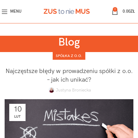
0
MENU
0.00
ZŁ
Blog
SPÓŁKA Z O.O.
Najczęstsze błędy w prowadzeniu spółki z o.o.
– jak ich unikać?
Justyna Broniecka
10
LUT