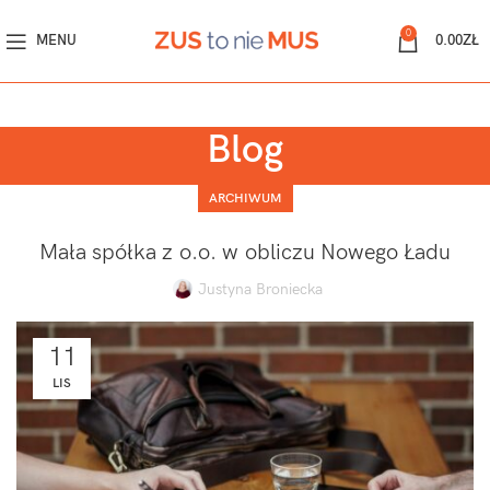
0
MENU
0.00
ZŁ
Blog
ARCHIWUM
Mała spółka z o.o. w obliczu Nowego Ładu
Justyna Broniecka
11
LIS