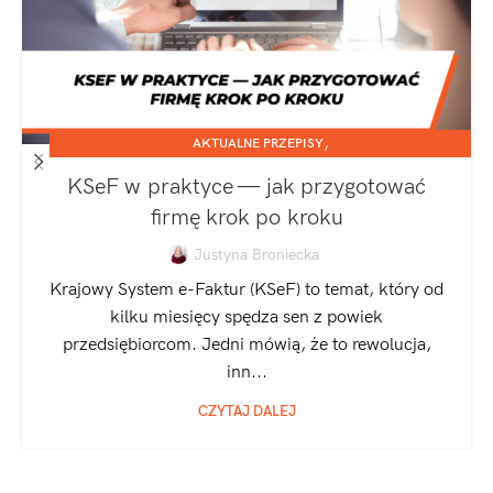
,
AKTUALNE PRZEPISY
,
JEDNOOSOBOWA DZIAŁALNOŚĆ GOSPODARCZA
KSeF w praktyce — jak przygotować
SPÓŁKA Z O.O.
firmę krok po kroku
Justyna Broniecka
Krajowy System e-Faktur (KSeF) to temat, który od
kilku miesięcy spędza sen z powiek
przedsiębiorcom. Jedni mówią, że to rewolucja,
inn...
CZYTAJ DALEJ