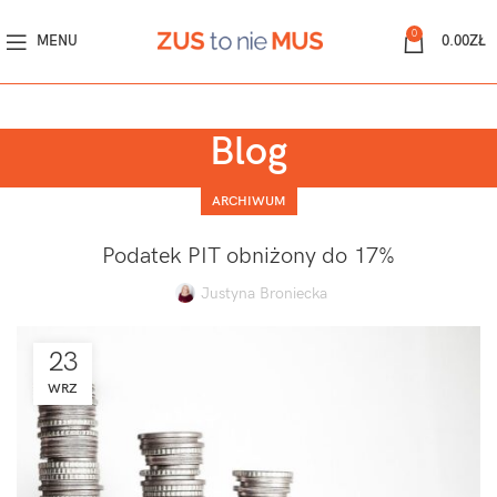
0
MENU
0.00
ZŁ
Blog
ARCHIWUM
Podatek PIT obniżony do 17%
Justyna Broniecka
23
WRZ