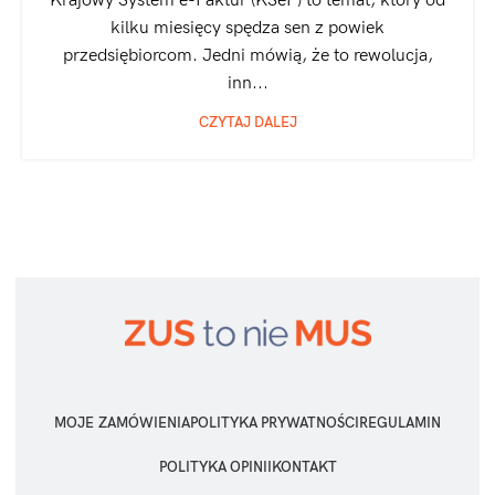
Krajowy System e-Faktur (KSeF) to temat, który od
kilku miesięcy spędza sen z powiek
przedsiębiorcom. Jedni mówią, że to rewolucja,
inn...
CZYTAJ DALEJ
MOJE ZAMÓWIENIA
POLITYKA PRYWATNOŚCI
REGULAMIN
POLITYKA OPINII
KONTAKT