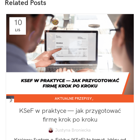
Related Posts
10
LIS
,
AKTUALNE PRZEPISY
,
JEDNOOSOBOWA DZIAŁALNOŚĆ GOSPODARCZA
KSeF w praktyce — jak przygotować
SPÓŁKA Z O.O.
firmę krok po kroku
Justyna Broniecka