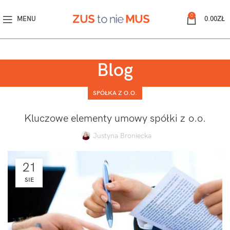
0
MENU
0.00
ZŁ
Blog
SPÓŁKA Z O.O.
Kluczowe elementy umowy spółki z o.o.
Justyna Broniecka
21
SIE