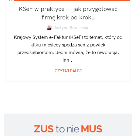
,
JEDNOOSOBOWA DZIAŁALNOŚĆ GOSPODARCZA
KSeF w praktyce — jak przygotować
SPÓŁKA Z O.O.
firmę krok po kroku
Justyna Broniecka
Krajowy System e-Faktur (KSeF) to temat, który od
kilku miesięcy spędza sen z powiek
przedsiębiorcom. Jedni mówią, że to rewolucja,
inn...
CZYTAJ DALEJ