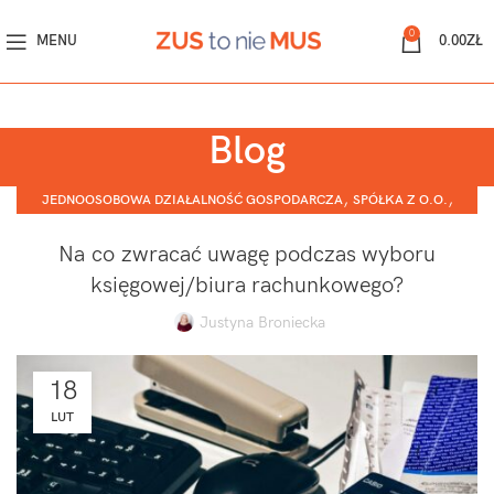
0
MENU
0.00
ZŁ
Blog
,
,
JEDNOOSOBOWA DZIAŁALNOŚĆ GOSPODARCZA
SPÓŁKA Z O.O.
SPÓŁKI OSOBOWE (JAWNA, KOMANDYTOWA, CYWILNA)
Na co zwracać uwagę podczas wyboru
księgowej/biura rachunkowego?
Justyna Broniecka
18
LUT