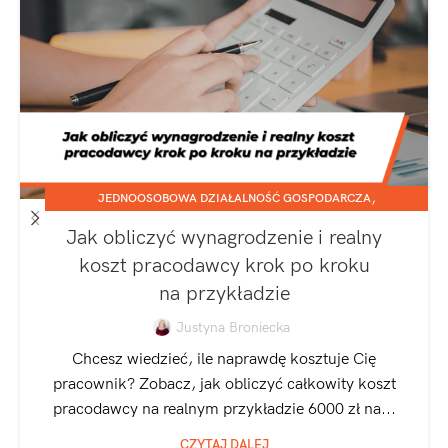
,
JEDNOOSOBOWA DZIAŁALNOŚĆ GOSPODARCZA
,
SPÓŁKA Z O.O.
ZATRUDNIANIE I ROZLICZANIE PRACOWNIKÓW
Jak obliczyć wynagrodzenie i realny
koszt pracodawcy krok po kroku
na przykładzie
Justyna Broniecka
Chcesz wiedzieć, ile naprawdę kosztuje Cię
pracownik? Zobacz, jak obliczyć całkowity koszt
pracodawcy na realnym przykładzie 6000 zł na...
CZYTAJ DALEJ