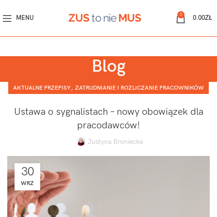
0
MENU
0.00
ZŁ
Blog
,
AKTUALNE PRZEPISY
ZATRUDNIANIE I ROZLICZANIE PRACOWNIKÓW
Ustawa o sygnalistach – nowy obowiązek dla
pracodawców!
Justyna Broniecka
30
WRZ