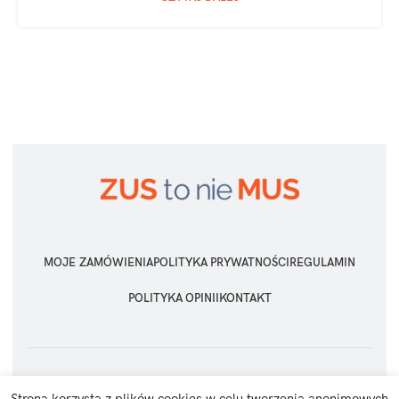
MOJE ZAMÓWIENIA
POLITYKA PRYWATNOŚCI
REGULAMIN
POLITYKA OPINII
KONTAKT
ZUS TO NIE MUS
2026 Wszelkie prawa zastrzeżone
Strona korzysta z plików cookies w celu tworzenia anonimowych