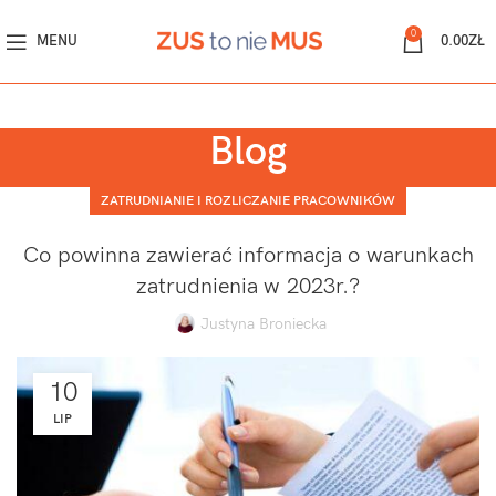
0
MENU
0.00
ZŁ
Blog
ZATRUDNIANIE I ROZLICZANIE PRACOWNIKÓW
Co powinna zawierać informacja o warunkach
zatrudnienia w 2023r.?
Justyna Broniecka
10
LIP