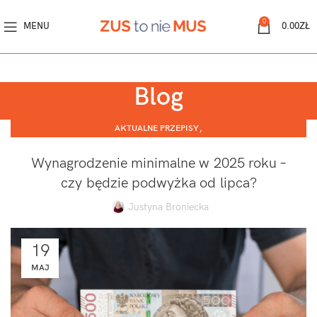
0
MENU
0.00
ZŁ
Blog
,
AKTUALNE PRZEPISY
,
JEDNOOSOBOWA DZIAŁALNOŚĆ GOSPODARCZA
Wynagrodzenie minimalne w 2025 roku –
ZATRUDNIANIE I ROZLICZANIE PRACOWNIKÓW
czy będzie podwyżka od lipca?
Justyna Broniecka
19
MAJ