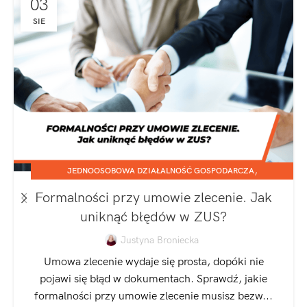
03
SIE
,
JEDNOOSOBOWA DZIAŁALNOŚĆ GOSPODARCZA
,
SPÓŁKA Z O.O.
ZATRUDNIANIE I ROZLICZANIE PRACOWNIKÓW
Formalności przy umowie zlecenie. Jak
uniknąć błędów w ZUS?
Justyna Broniecka
Umowa zlecenie wydaje się prosta, dopóki nie
pojawi się błąd w dokumentach. Sprawdź, jakie
formalności przy umowie zlecenie musisz bezw...