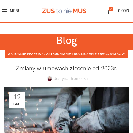
0
MENU
0.00
ZŁ
Blog
,
AKTUALNE PRZEPISY
ZATRUDNIANIE I ROZLICZANIE PRACOWNIKÓW
Zmiany w umowach zlecenie od 2023r.
Justyna Broniecka
12
GRU