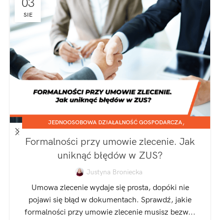
03
SIE
,
JEDNOOSOBOWA DZIAŁALNOŚĆ GOSPODARCZA
,
SPÓŁKA Z O.O.
ZATRUDNIANIE I ROZLICZANIE PRACOWNIKÓW
Formalności przy umowie zlecenie. Jak
uniknąć błędów w ZUS?
Justyna Broniecka
Umowa zlecenie wydaje się prosta, dopóki nie
pojawi się błąd w dokumentach. Sprawdź, jakie
formalności przy umowie zlecenie musisz bezw...