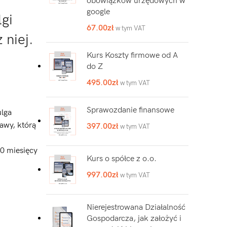
obowiązków urzędowych w
google
gi
67.00
zł
w tym VAT
 niej.
Kurs Koszty firmowe od A
do Z
495.00
zł
w tym VAT
Sprawozdanie finansowe
ulga
awy, którą
397.00
zł
w tym VAT
60 miesięcy
Kurs o spółce z o.o.
997.00
zł
w tym VAT
Nierejestrowana Działalność
Gospodarcza, jak założyć i