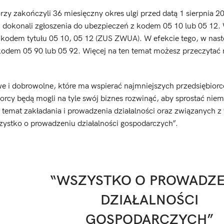
rzy zakończyli 36 miesięczny okres ulgi przed datą 1 sierpnia 2
zyli dokonali zgłoszenia do ubezpieczeń z kodem 05 10 lub 05 12
 kodem tytułu 05 10, 05 12 (ZUS ZWUA). W efekcie tego, w nast
odem 05 90 lub 05 92. Więcej na ten temat możesz przeczytać
e i dobrowolne, które ma wspierać najmniejszych przedsiębior
orcy będą mogli na tyle swój biznes rozwinąć, aby sprostać nie
emat zakładania i prowadzenia działalności oraz związanych z
zystko o prowadzeniu działalności gospodarczych”.
“WSZYSTKO O PROWADZE
DZIAŁALNOŚCI
GOSPODARCZYCH”