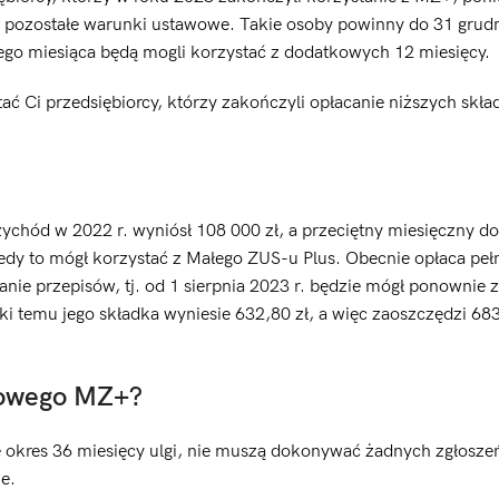
ają pozostałe warunki ustawowe. Takie osoby powinny do 31 grud
pnego miesiąca będą mogli korzystać z dodatkowych 12 miesięcy.
ć Ci przedsiębiorcy, którzy zakończyli opłacanie niższych skła
ychód w 2022 r. wyniósł 108 000 zł, a przeciętny miesięczny d
iedy to mógł korzystać z Małego ZUS-u Plus. Obecnie opłaca peł
anie przepisów, tj. od 1 sierpnia 2023 r. będzie mógł ponownie z
i temu jego składka wyniesie 632,80 zł, a więc zaoszczędzi 683
kowego MZ+?
ię okres 36 miesięcy ulgi, nie muszą dokonywać żadnych zgłosze
ie.