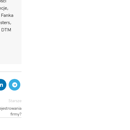
ści
ncje,
. Fanka
sters,
uł DTM
Starsze
ejestrowania
firmy?