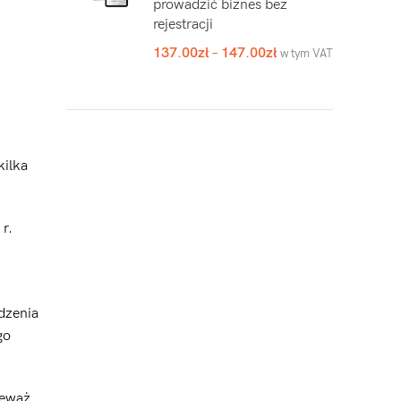
prowadzić biznes bez
rejestracji
137.00
zł
–
147.00
zł
w tym VAT
kilka
r.
dzenia
go
ieważ