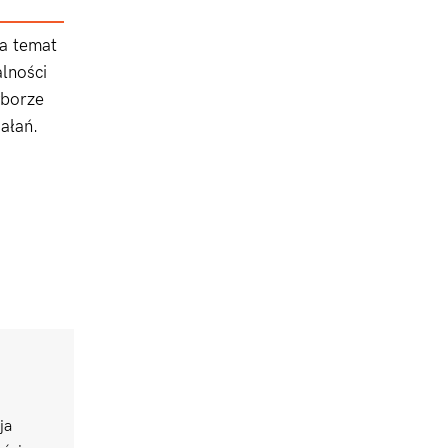
na temat
lności
yborze
ałań.
ja