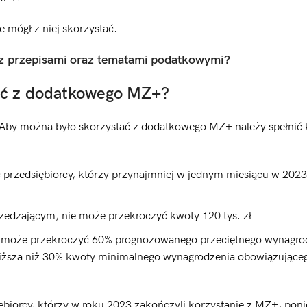
e mógł z niej skorzystać.
 z przepisami oraz tematami podatkowymi?
tać z dodatkowego MZ+?
y. Aby można było skorzystać z dodatkowego MZ+ należy spełnić 
 przedsiębiorcy, którzy przynajmniej w jednym miesiącu w 2023 
rzedzającym, nie może przekroczyć kwoty 120 tys. zł
 może przekroczyć 60% prognozowanego przeciętnego wynagro
niższa niż 30% kwoty minimalnego wynagrodzenia obowiązujące
iębiorcy, którzy w roku 2023 zakończyli korzystanie z MZ+, pon