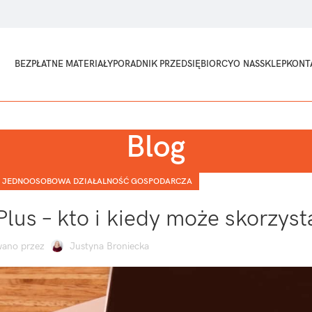
BEZPŁATNE MATERIAŁY
PORADNIK PRZEDSIĘBIORCY
O NAS
SKLEP
KONT
Blog
,
JEDNOOSOBOWA DZIAŁALNOŚĆ GOSPODARCZA
us – kto i kiedy może skorzyst
ano przez
Justyna Broniecka