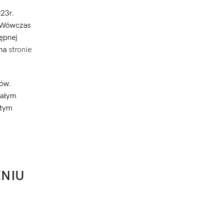
023r.
. Wówczas
ępnej
 na
stronie
ców.
małym
 tym
NIU