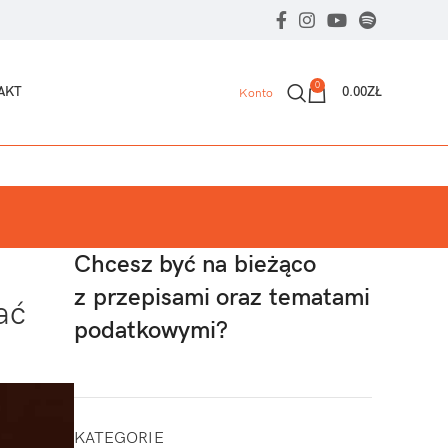
0
AKT
0.00
ZŁ
Konto
Chcesz być na bieżąco
z przepisami oraz tematami
ać
podatkowymi?
KATEGORIE