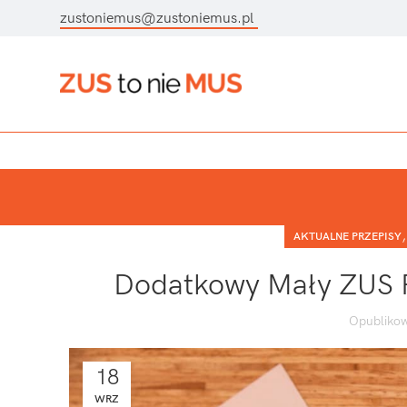
zustoniemus@zustoniemus.pl
AKTUALNE PRZEPISY
Dodatkowy Mały ZUS Pl
Opublikow
18
WRZ