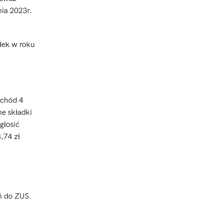
nia 2023r.
dek w roku
ochód 4
ne składki
głosić
,74 zł
ń do ZUS.