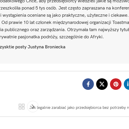
odatkowego Chce, aby przedsiębiorcy wiedzieli jakie są możliwo
zeszkoliła ponad 5 tys osób. Jest często zapraszana na konfere
 wystąpienia oceniane są jako praktyczne, użyteczne i ciekawe
. Od prawie 10 lat członek międzynarodowej organizacji Toastma
ia publicznego oraz zarządzania. Otrzymała tam najwyższy tyt
Prywatnie pasjonatka podróży, szczególnie do Afryki.
ysktie posty Justyna Broniecka
Jak legalnie zarabiać jako przedsiębiorca bez potrzeby r