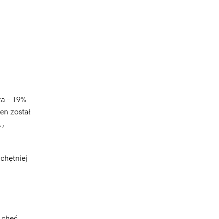
za – 19%
en został
.,
chętniej
 chęć