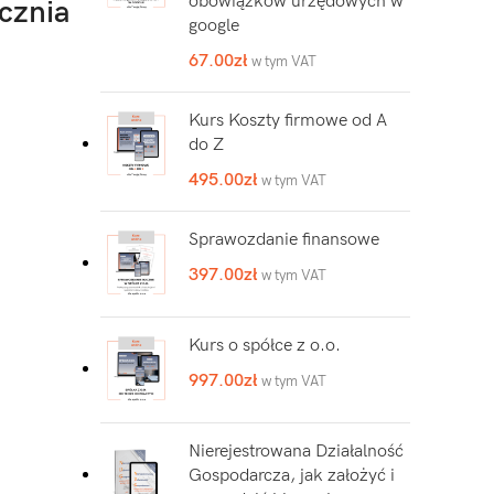
obowiązków urzędowych w
cznia
google
67.00
zł
w tym VAT
Kurs Koszty firmowe od A
do Z
495.00
zł
w tym VAT
Sprawozdanie finansowe
397.00
zł
w tym VAT
Kurs o spółce z o.o.
997.00
zł
w tym VAT
Nierejestrowana Działalność
Gospodarcza, jak założyć i