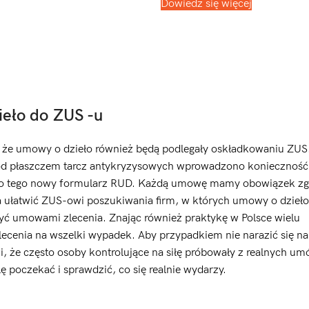
Dowiedz się więcej
ieło do ZUS -u
, że umowy o dzieło również będą podlegały oskładkowaniu ZUS
ne pod płaszczem tarcz antykryzysowych wprowadzono konieczność
 do tego nowy formularz RUD. Każdą umowę mamy obowiązek zgł
ma ułatwić ZUS-owi poszukiwania firm, w których umowy o dzieło
być umowami zlecenia. Znając również praktykę w Polsce wielu
ecenia na wszelki wypadek. Aby przypadkiem nie narazić się na
, że często osoby kontrolujące na siłę próbowały z realnych u
ę poczekać i sprawdzić, co się realnie wydarzy.