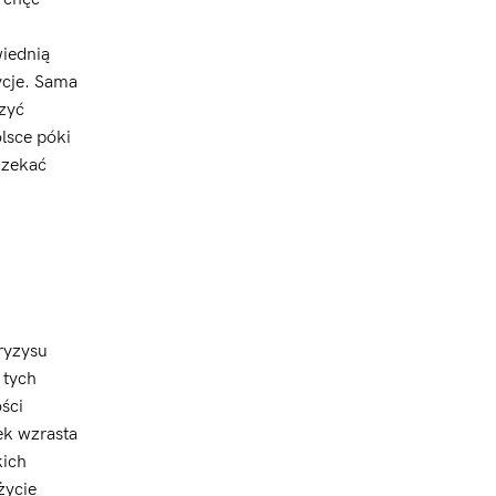
wiednią
ycje. Sama
czyć
lsce póki
czekać
ryzysu
 tych
ści
tek wzrasta
kich
życie