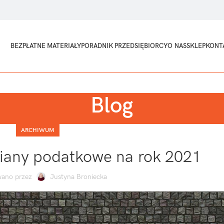
BEZPŁATNE MATERIAŁY
PORADNIK PRZEDSIĘBIORCY
O NAS
SKLEP
KONT
Blog
ARCHIWUM
iany podatkowe na rok 2021
ano przez
Justyna Broniecka