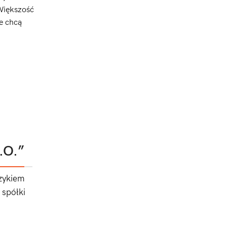
 Większość
e chcą
.O.”
zykiem
 spółki