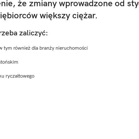
nie, że zmiany wprowadzone od sty
iębiorców większy ciężar.
zeba zaliczy
ć:
 w tym również dla branży nieruchomości
stońskim
ku ryczałtowego