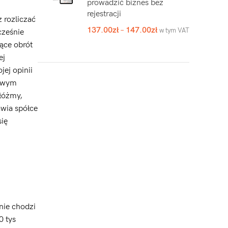
prowadzić biznes bez
rejestracji
 rozliczać
137.00
zł
–
147.00
zł
w tym VAT
cześnie
ące obrót
ej
jej opinii
kawym
łóżmy,
awia spółce
się
nie chodzi
0 tys