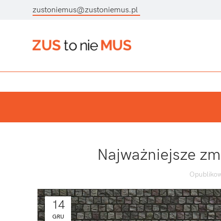
zustoniemus@zustoniemus.pl
Najważniejsze zm
Opublikow
14
GRU