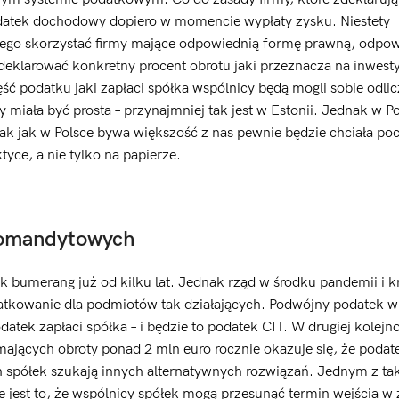
podatek dochodowy dopiero w momencie wypłaty zysku. Niestety
niego skorzystać firmy mające odpowiednią formę prawną, odpo
 deklarować konkretny procent obrotu jaki przeznacza na inwest
ść podatku jaki zapłaci spółka wspólnicy będą mogli sobie odli
miała być prosta – przynajmniej tak jest w Estonii. Jednak w Po
ak jak w Polsce bywa większość z nas pewnie będzie chciała po
tyce, a nie tylko na papierze.
komandytowych
bumerang już od kilku lat. Jednak rząd w środku pandemii i k
tkowanie dla podmiotów tak działających. Podwójny podatek w
atek zapłaci spółka – i będzie to podatek CIT. W drugiej kolejno
 mających obroty ponad 2 mln euro rocznie okazuje się, że poda
h spółek szukają innych alternatywnych rozwiązań. Jednym z ta
e jest to, że wspólnicy spółek mogą przesunąć termin wejścia w 