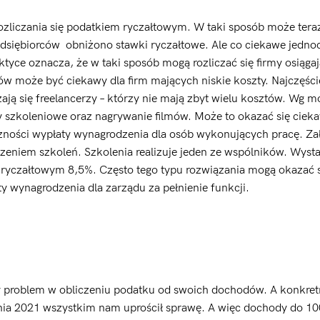
ozliczania się podatkiem ryczałtowym. W taki sposób może teraz
edsiębiorców obniżono stawki ryczałtowe. Ale co ciekawe jedno
tyce oznacza, że w taki sposób mogą rozliczać się firmy osiągaj
ów może być ciekawy dla firm mających niskie koszty. Najczęści
zają się freelancerzy – którzy nie mają zbyt wielu kosztów. Wg mo
y szkoleniowe oraz nagrywanie filmów. Może to okazać się cie
zności wypłaty wynagrodzenia dla osób wykonujących pracę. Za
zeniem szkoleń. Szkolenia realizuje jeden ze wspólników. Wyst
em ryczałtowym 8,5%. Często tego typu rozwiązania mogą okazać 
y wynagrodzenia dla zarządu za pełnienie funkcji.
 problem w obliczeniu podatku od swoich dochodów. A konkret
nia 2021 wszystkim nam uprościł sprawę. A więc dochody do 10