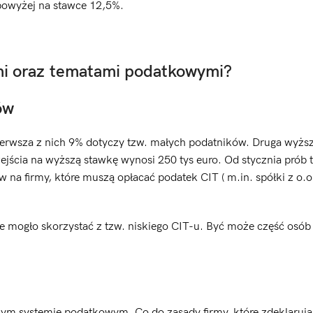
powyżej na stawce 12,5%.
mi oraz tematami podatkowymi?
ów
erwsza z nich 9% dotyczy tzw. małych podatników. Druga wyżs
jścia na wyższą stawkę wynosi 250 tys euro. Od stycznia prób t
 na firmy, które muszą opłacać podatek CIT ( m.in. spółki z o.o
ie mogło skorzystać z tzw. niskiego CIT-u. Być może część osób 
nym systemie podatkowym. Co do zasady firmy, które zdeklarują