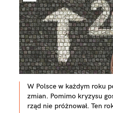
W Polsce w każdym roku 
zmian. Pomimo kryzysu go
rząd nie próżnował. Ten rok