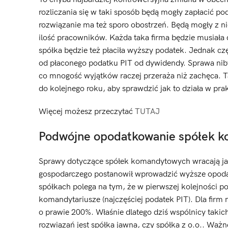
rozliczania się w taki sposób będą mogły zapłacić 
rozwiązanie ma też sporo obostrzeń. Będą mogły z 
ilość pracowników. Każda taka firma będzie musiała
spółka będzie też płaciła wyższy podatek. Jednak czę
od płaconego podatku PIT od dywidendy. Sprawa niby 
co mnogość wyjątków raczej przeraża niż zachęca. T
do kolejnego roku, aby sprawdzić jak to działa w prak
Więcej możesz przeczytać
TUTAJ
Podwójne opodatkowanie spółek 
Sprawy dotyczące spółek komandytowych wracają jak 
gospodarczego postanowił wprowadzić wyższe opoda
spółkach polega na tym, że w pierwszej kolejności pod
komandytariusze (najczęściej podatek PIT). Dla firm
o prawie 200%. Właśnie dlatego dziś wspólnicy takic
rozwiązań jest spółka jawna, czy spółka z o.o.. Ważn