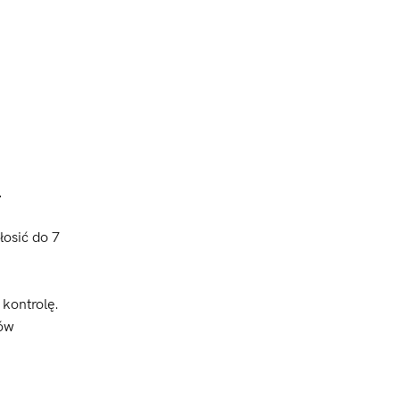
.
osić do 7
 kontrolę.
mów