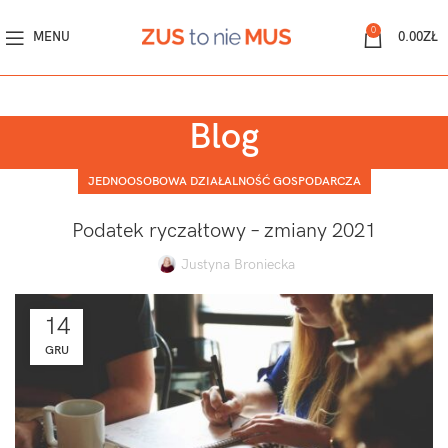
0
MENU
0.00
ZŁ
Blog
JEDNOOSOBOWA DZIAŁALNOŚĆ GOSPODARCZA
Podatek ryczałtowy – zmiany 2021
Justyna Broniecka
14
GRU