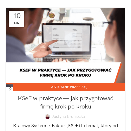
10
LIS
,
AKTUALNE PRZEPISY
,
JEDNOOSOBOWA DZIAŁALNOŚĆ GOSPODARCZA
KSeF w praktyce — jak przygotować
SPÓŁKA Z O.O.
firmę krok po kroku
Justyna Broniecka
Krajowy System e-Faktur (KSeF) to temat, który od