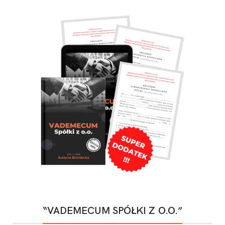
“VADEMECUM SPÓŁKI Z O.O.”