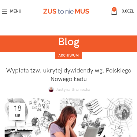
0
MENU
0.00
ZŁ
Blog
ARCHIWUM
Wypłata tzw. ukrytej dywidendy wg. Polskiego
Nowego Ładu
Justyna Broniecka
18
SIE