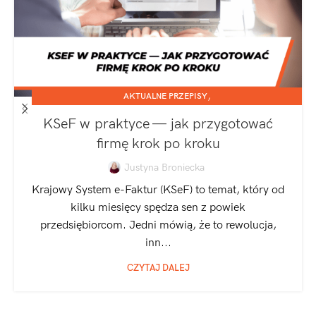
,
AKTUALNE PRZEPISY
,
JEDNOOSOBOWA DZIAŁALNOŚĆ GOSPODARCZA
KSeF w praktyce — jak przygotować
SPÓŁKA Z O.O.
firmę krok po kroku
Justyna Broniecka
Krajowy System e-Faktur (KSeF) to temat, który od
kilku miesięcy spędza sen z powiek
przedsiębiorcom. Jedni mówią, że to rewolucja,
inn...
CZYTAJ DALEJ