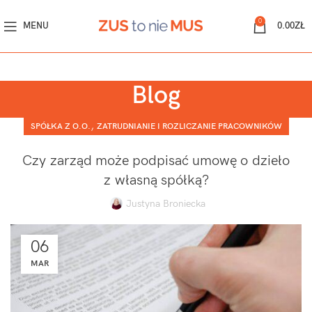
0
MENU
0.00
ZŁ
Blog
,
SPÓŁKA Z O.O.
ZATRUDNIANIE I ROZLICZANIE PRACOWNIKÓW
Czy zarząd może podpisać umowę o dzieło
z własną spółką?
Justyna Broniecka
06
MAR