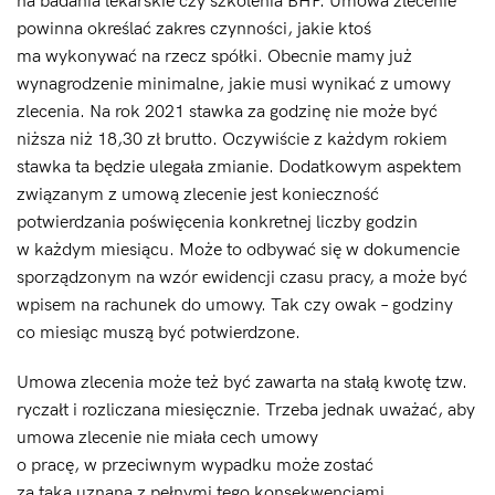
na badania lekarskie czy szkolenia BHP. Umowa zlecenie
powinna określać zakres czynności, jakie ktoś
ma wykonywać na rzecz spółki. Obecnie mamy już
wynagrodzenie minimalne, jakie musi wynikać z umowy
zlecenia. Na rok 2021 stawka za godzinę nie może być
niższa niż 18,30 zł brutto. Oczywiście z każdym rokiem
stawka ta będzie ulegała zmianie. Dodatkowym aspektem
związanym z umową zlecenie jest konieczność
potwierdzania poświęcenia konkretnej liczby godzin
w każdym miesiącu. Może to odbywać się w dokumencie
sporządzonym na wzór ewidencji czasu pracy, a może być
wpisem na rachunek do umowy. Tak czy owak – godziny
co miesiąc muszą być potwierdzone.
Umowa zlecenia może też być zawarta na stałą kwotę tzw.
ryczałt i rozliczana miesięcznie. Trzeba jednak uważać, aby
umowa zlecenie nie miała cech umowy
o pracę, w przeciwnym wypadku może zostać
za taką uznana z pełnymi tego konsekwencjami.