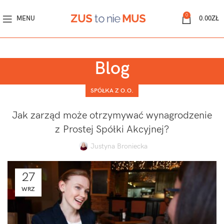
0
MENU
0.00
ZŁ
Blog
SPÓŁKA Z O.O.
Jak zarząd może otrzymywać wynagrodzenie
z Prostej Spółki Akcyjnej?
Justyna Broniecka
27
WRZ