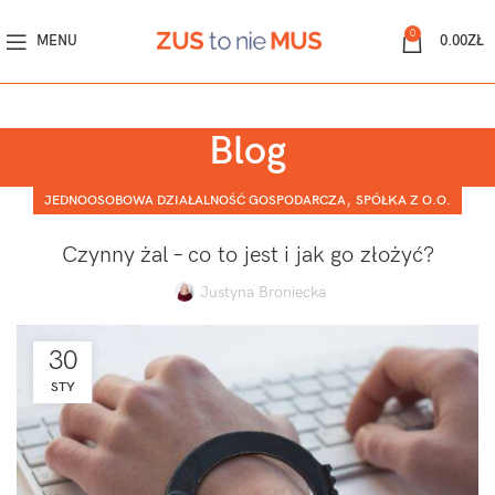
0
MENU
0.00
ZŁ
Blog
,
JEDNOOSOBOWA DZIAŁALNOŚĆ GOSPODARCZA
SPÓŁKA Z O.O.
Czynny żal – co to jest i jak go złożyć?
Justyna Broniecka
30
STY