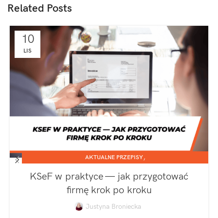
Related Posts
10
LIS
,
AKTUALNE PRZEPISY
,
JEDNOOSOBOWA DZIAŁALNOŚĆ GOSPODARCZA
KSeF w praktyce — jak przygotować
SPÓŁKA Z O.O.
firmę krok po kroku
Justyna Broniecka