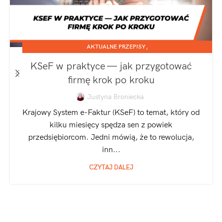
,
AKTUALNE PRZEPISY
,
JEDNOOSOBOWA DZIAŁALNOŚĆ GOSPODARCZA
KSeF w praktyce — jak przygotować
SPÓŁKA Z O.O.
firmę krok po kroku
Justyna Broniecka
Krajowy System e-Faktur (KSeF) to temat, który od
kilku miesięcy spędza sen z powiek
przedsiębiorcom. Jedni mówią, że to rewolucja,
inn...
CZYTAJ DALEJ