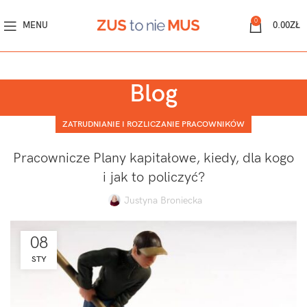
0
MENU
0.00
ZŁ
Blog
ZATRUDNIANIE I ROZLICZANIE PRACOWNIKÓW
Pracownicze Plany kapitałowe, kiedy, dla kogo
i jak to policzyć?
Justyna Broniecka
08
STY