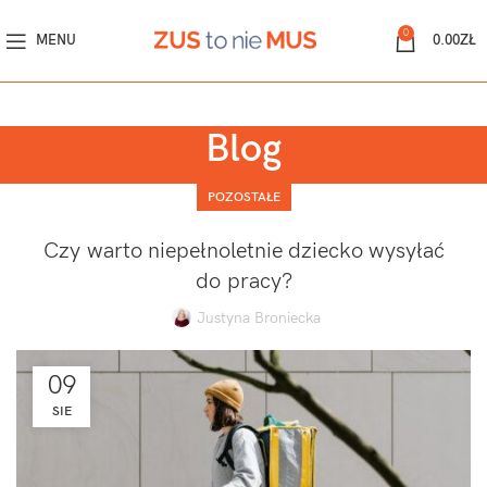
0
MENU
0.00
ZŁ
Blog
POZOSTAŁE
Czy warto niepełnoletnie dziecko wysyłać
do pracy?
Justyna Broniecka
09
SIE