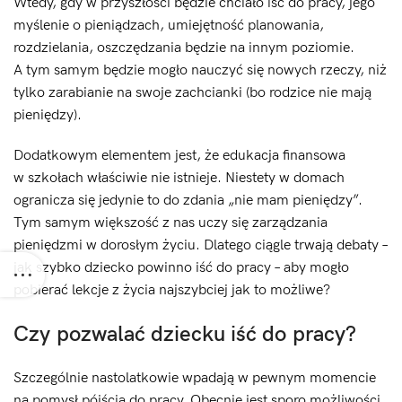
Wtedy, gdy w przyszłości będzie chciało iść do pracy, jego
myślenie o pieniądzach, umiejętność planowania,
rozdzielania, oszczędzania będzie na innym poziomie.
A tym samym będzie mogło nauczyć się nowych rzeczy, niż
tylko zarabianie na swoje zachcianki (bo rodzice nie mają
pieniędzy).
Dodatkowym elementem jest, że edukacja finansowa
w szkołach właściwie nie istnieje. Niestety w domach
ogranicza się jedynie to do zdania „nie mam pieniędzy”.
Tym samym większość z nas uczy się zarządzania
pieniędzmi w dorosłym życiu. Dlatego ciągle trwają debaty –
jak szybko dziecko powinno iść do pracy – aby mogło
pobierać lekcje z życia najszybciej jak to możliwe?
Czy pozwalać dziecku iść do pracy?
Szczególnie nastolatkowie wpadają w pewnym momencie
na pomysł pójścia do pracy. Obecnie jest sporo możliwości